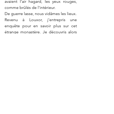
avaient l'air hagard, les yeux rouges, 
comme brûlés de l'intérieur.
De guerre lasse, nous vidâmes les lieux.
Revenu à Louxor, j'entrepris une 
enquête pour en savoir plus sur cet 
étrange monastère. Je découvris alors 
qu'il était bâti sur les ruines d'un ancien 
temple de la lionne Sekhmet, ce qui 
expliquait les pierres en grès brun, 
l'atmosphère inquiétante des lieux et 
les yeux rouges des pauvres moines qui 
n'avaient pas choisi la plus aimable des 
déesses pour implanter leur pieuse 
résidence.