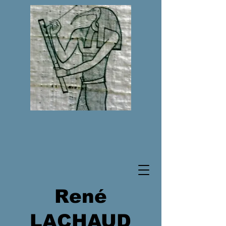
René
LACHAUD