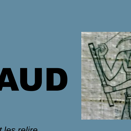
HAUD
 les relire