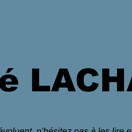
é LAC
voluent, n'hésitez pas à les lire et