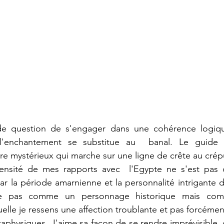
e question de s'engager dans une cohérence logique
, l'enchantement se substitue au  banal. Le guide 
e mystérieux qui marche sur une ligne de crête au crép
tensité de mes rapports avec  l'Egypte ne s'est pas c
par la période amarnienne et la personnalité intrigante 
e pas comme un personnage historique mais comm
uelle je ressens une affection troublante et pas forcéme
aphysiques. J'aime sa façon de se rendre imprévisible, 