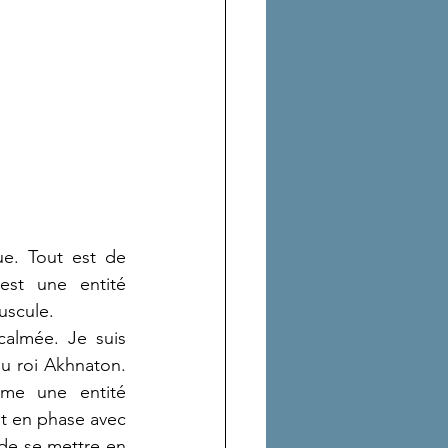
. Tout est de 
est une entité 
uscule.
almée. Je suis 
du roi Akhnaton. 
e une entité 
nt en phase avec 
de se mettre en 