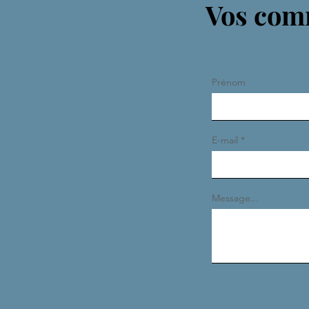
Vos comm
Prénom
E-mail
Message...