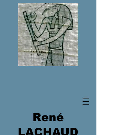
René
LACHAUD