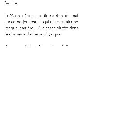
famille.
Itn/Aton : Nous ne dirons rien de mal 
sur ce netjer abstrait qui n'a pas fait une 
longue carrière.  A classer plutôt dans 
le domaine de l'astrophysique.
Khonsou : S'il est bien disposé, il vous 
donnera le secret d'une éternelle 
jeunesse mais, attention, plus on est 
jeune et plus on est naïf.
Sekhmet : Ne sursautez pas quand elle 
s'approche de vous, ne prenez pas un 
air terrorisé. Quand elle est très gentille, 
elle peut vous remettre sur pied, vous 
remonter le moral, vous rendre votre 
appétit de vivre et de vous en sortir.