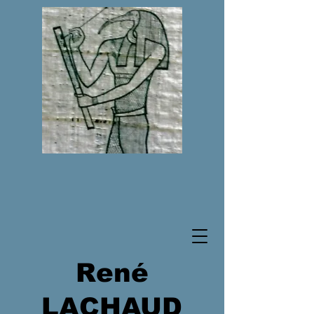
René
LACHAUD