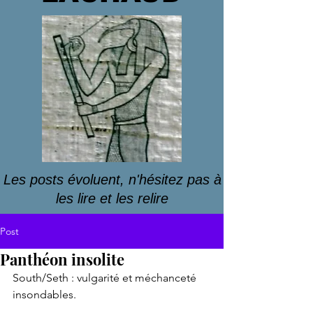
Les posts évoluent, n'hésitez pas à
les lire et les relire
Post
Panthéon insolite
South/Seth : vulgarité et méchanceté 
insondables. 