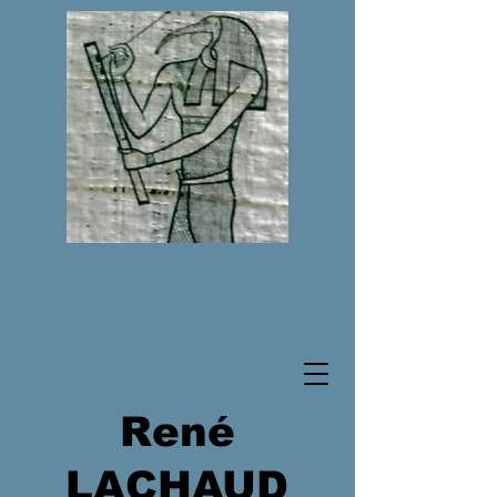
René
LACHAUD