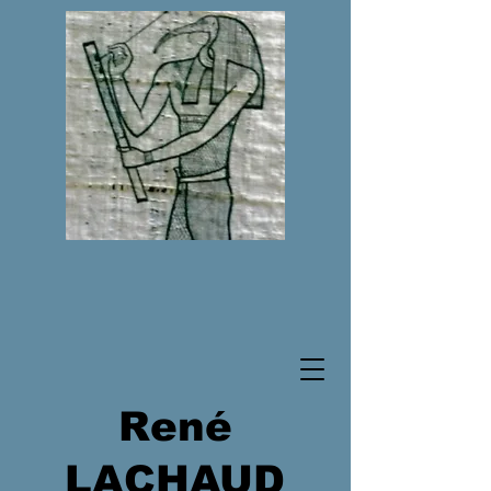
René
LACHAUD