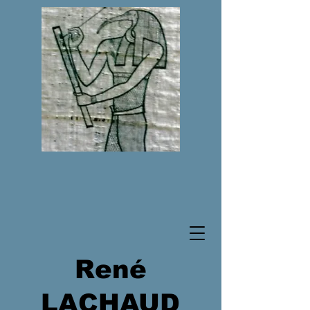
René
LACHAUD