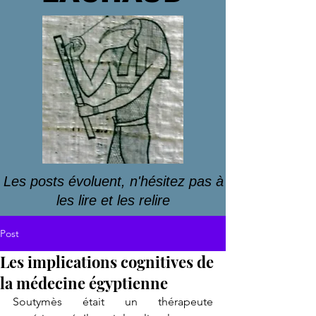
Les posts évoluent, n'hésitez pas à
les lire et les relire
Post
Les implications cognitives de
la médecine égyptienne
Soutymès était un thérapeute 