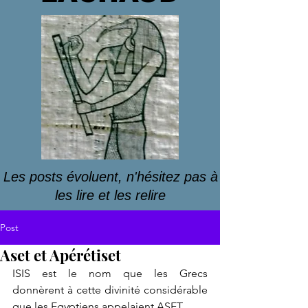
Les posts évoluent, n'hésitez pas à
les lire et les relire
Post
Aset et Apérétiset
ISIS est le nom que les Grecs 
donnèrent à cette divinité considérable 
que les Egyptiens appelaient ASET