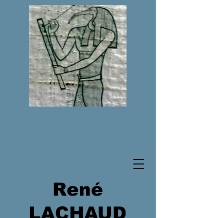
René
LACHAUD