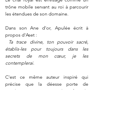
trône mobile servant au roi à parcourir 
les étendues de son domaine.
Dans son Ane d'or, Apulée écrit à 
propos d'Aset :
Ta trace divine, ton pouvoir sacré, 
établis-les pour toujours dans les 
secrets de mon cœur, je les 
contemplerai.
C'est ce même auteur inspiré qui 
précise que la déesse porte de 
nombreux noms sur toute la surface de 
la terre mais que le plus grand est celui 
que lui donnent les Egyptiens : ISIS 
REINE.
Isis una quae es omnia, 
l'Une qui est le 
Tout.