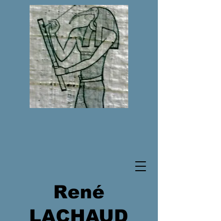
René
LACHAUD