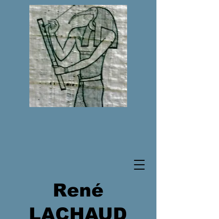
René
LACHAUD