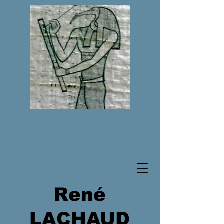
René
LACHAUD