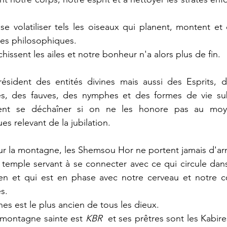
e volatiliser tels les oiseaux qui planent, montent et
s philosophiques. 
chissent les ailes et notre bonheur n'a alors plus de fin.
sident des entités divines mais aussi des Esprits, d
, des fauves, des nymphes et des formes de vie subti
ent se déchaîner si on ne les honore pas au moye
s relevant de la jubilation.
ur la montagne, les Shemsou Hor ne portent jamais d'ar
emple servant à se connecter avec ce qui circule dans 
ien et qui est en phase avec notre cerveau et notre c
s.
s est le plus ancien de tous les dieux.
 montagne sainte est 
KBR 
 et ses prêtres sont les Kabire