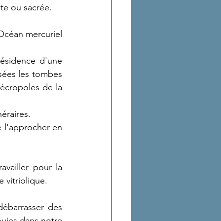
nte ou sacrée.
Océan mercuriel 
résidence d'une 
usées les tombes 
écropoles de la 
éraires.
e l'approcher en 
vailler pour la 
vitriolique. 
ébarrasser des 
ouies dans notre 