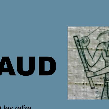
HAUD
 les relire