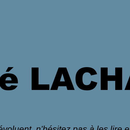
é LAC
voluent, n'hésitez pas à les lire et