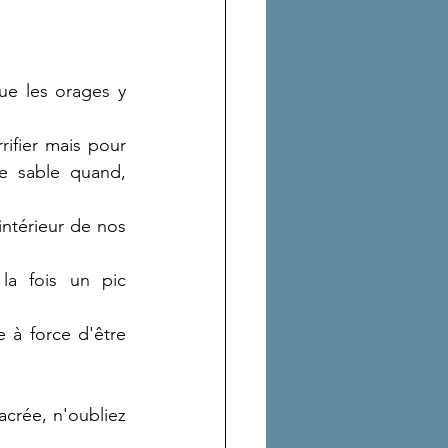
e les orages y 
ifier mais pour 
e sable quand, 
ntérieur de nos 
a fois un pic 
à force d'être 
crée, n'oubliez 