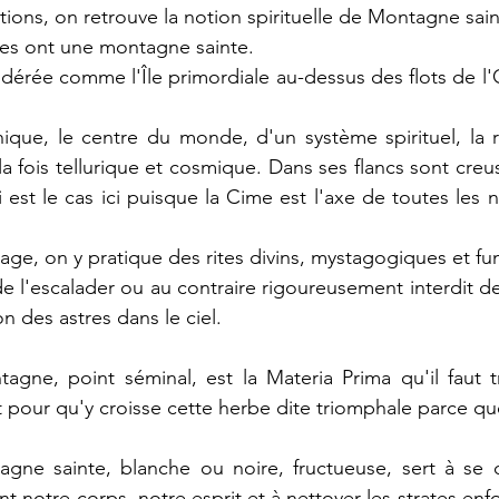
tions, on retrouve la notion spirituelle de Montagne sai
ies ont une montagne sainte.
érée comme l'Île primordiale au-dessus des flots de l'
hique, le centre du monde, d'un système spirituel, la 
 la fois tellurique et cosmique. Dans ses flancs sont cre
 est le cas ici puisque la Cime est l'axe de toutes les n
age, on y pratique des rites divins, mystagogiques et fun
 de l'escalader ou au contraire rigoureusement interdit d
on des astres dans le ciel.
agne, point séminal, est la Materia Prima qu'il faut tra
 pour qu'y croisse cette herbe dite triomphale parce que 
gne sainte, blanche ou noire, fructueuse, sert à se d
ent notre corps, notre esprit et à nettoyer les strates enf