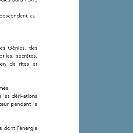
 descendent au-
es Génies, des 
les, secrètes, 
n de rites et 
mes.
les dérivations 
œur pendant le 
s dont l'énergie 