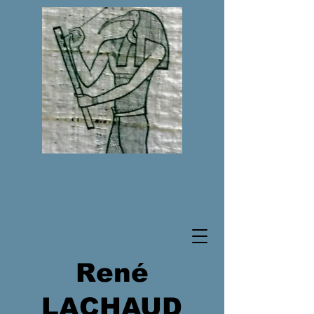
René
LACHAUD