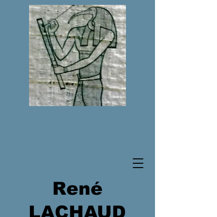
René
LACHAUD