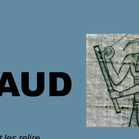
HAUD
 les relire