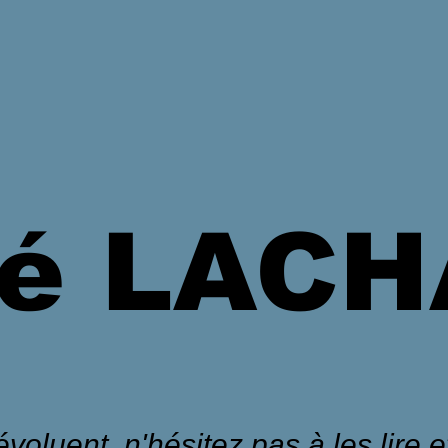
é LAC
voluent, n'hésitez pas à les lire et