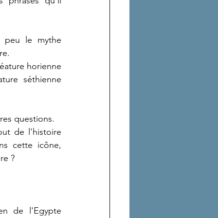
 phrases qu'il 
n peu le mythe 
re.
ature horienne 
ture séthienne 
res questions. 
t de l'histoire 
ns cette icône, 
dre ?
en de l'Egypte 