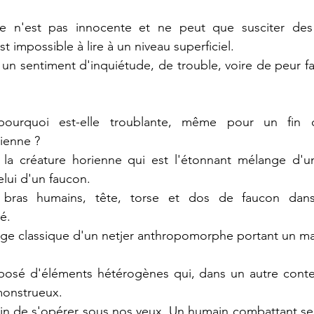
ge n'est pas innocente et ne peut que susciter des 
t impossible à lire à un niveau superficiel.
r un sentiment d'inquiétude, de trouble, voire de peur fa
pourquoi est-elle troublante, même pour un fin c
ienne ?
 la créature horienne qui est l'étonnant mélange d'u
lui d'un faucon.
 bras humains, tête, torse et dos de faucon dan
é.
mage classique d'un netjer anthropomorphe portant un m
osé d'éléments hétérogènes qui, dans un autre context
 monstrueux.
rain de s'opérer sous nos yeux. Un humain combattant s