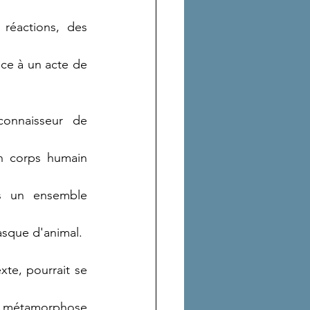
réactions, des 
ce à un acte de 
onnaisseur de 
n corps humain 
s un ensemble 
asque d'animal.
e, pourrait se 
e métamorphose 