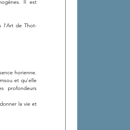
gènes. Il est 
 l'Art de Thot-
sence horienne. 
sou et qu'elle 
 profondeurs 
onner la vie et 