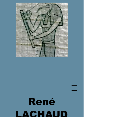
René
LACHAUD