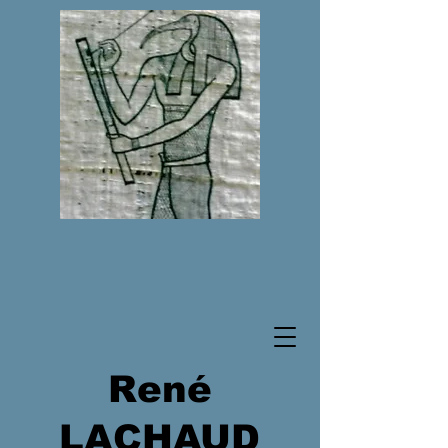
René
LACHAUD