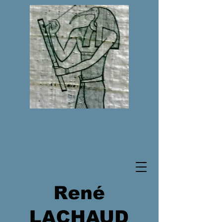
René
LACHAUD