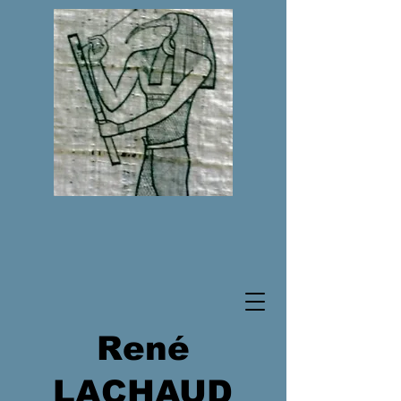
René
LACHAUD