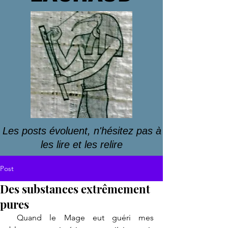
Les posts évoluent, n'hésitez pas à
les lire et les relire
Post
Des substances extrêmement
pures
 Quand le Mage eut guéri mes 