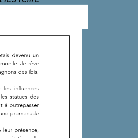
étais devenu un 
moelle. Je rêve 
nons des ibis, 
es influences 
es statues des 
t à outrepasser 
ie une promenade 
 leur présence, 