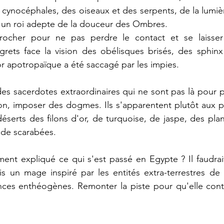
cynocéphales, des oiseaux et des serpents, de la lumière
a un roi adepte de la douceur des Ombres.
ccrocher pour ne pas perdre le contact et se laisser
grets face la vision des obélisques brisés, des sphinx
r apotropaïque a été saccagé par les impies.
es sacerdotes extraordinaires qui ne sont pas là pour pa
on, imposer des dogmes. Ils s'apparentent plutôt aux p
éserts des filons d'or, de turquoise, de jaspe, des plan
 de scarabées.
iment expliqué ce qui s'est passé en Egypte ? Il faudrai
is un mage inspiré par les entités extra-terrestres de
nces enthéogènes. Remonter la piste pour qu'elle conti