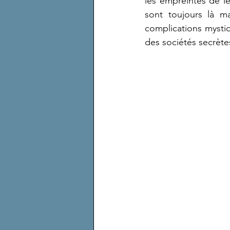
les empreintes de leu
sont toujours là ma
complications mystiq
des sociétés secrète