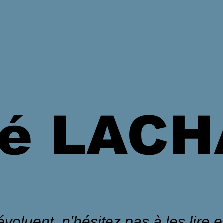
é LAC
voluent, n'hésitez pas à les lire et