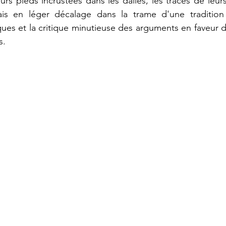
rs pieds incrustées dans les dalles, les traces de leurs c
is en léger décalage dans la trame d'une tradition pr
ues et la critique minutieuse des arguments en faveur de
s.