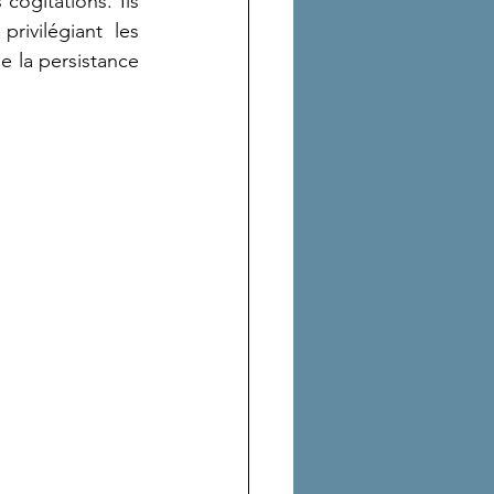
ogitations. Ils  
ivilégiant les 
 la persistance 