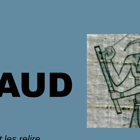
HAUD
 les relire