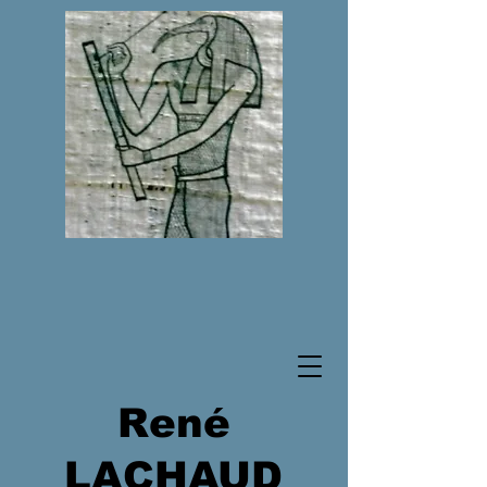
René
LACHAUD