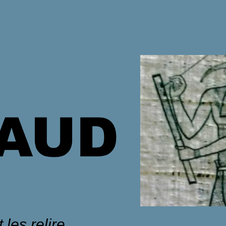
HAUD
 les relire