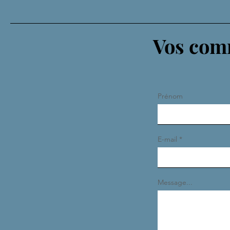
Vos comm
Prénom
E-mail
Message...