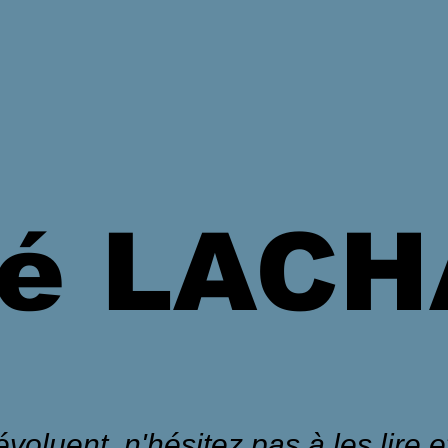
é LAC
voluent, n'hésitez pas à les lire et